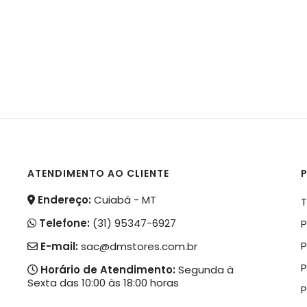
ATENDIMENTO AO CLIENTE
P
Endereço:
Cuiabá - MT
T
Telefone:
(31) 95347-6927
P
P
E-mail:
sac@dmstores.com.br
P
Horário de Atendimento:
Segunda à
Sexta das 10:00 às 18:00 horas
P