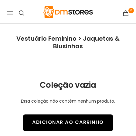
Pular
Dm
para
0
Navegação
Stores
o
conteúdo
Vestuário Feminino > Jaquetas &
Blusinhas
Coleção vazia
Essa coleção não contém nenhum produto.
ADICIONAR AO CARRINHO